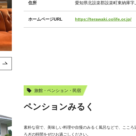
住所
愛知県北設楽郡設楽町東納庫字
ホームページURL
https://terawaki.colife.or.jp/
旅館・ペンション・民宿
ペンションみるく
素朴な宿で、美味しい料理や自慢のみるく風呂などで、こころ
ろぎの時間をぜひお過ごしください。