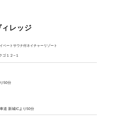
ラヴィレッジ
ライベートサウナ付ネイチャーリゾート
クゴ１２−１
り50分
道 新城ICより50分