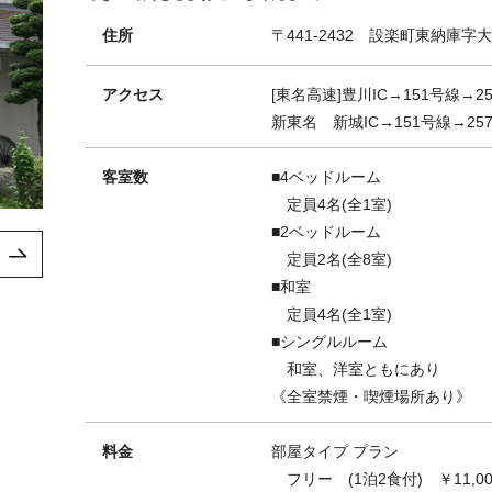
住所
〒441-2432 設楽町東納庫字大
アクセス
[東名高速]豊川IC→151号線→2
新東名 新城IC→151号線→257号
客室数
■4ベッドルーム
定員4名(全1室)
■2ベッドルーム
定員2名(全8室)
■和室
定員4名(全1室)
■シングルルーム
和室、洋室ともにあり
《全室禁煙・喫煙場所あり》
料金
部屋タイプ プラン
フリー (1泊2食付) ￥11,00