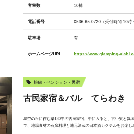
客室数
10棟
電話番号
0536-65-0720（受付時間:10
駐車場
有
ホームページURL
https://www.glamping-aichi.
旅館・ペンション・民宿
古民家宿＆バル てらわき
星空の丘に佇む築130年の古民家宿。中に入ると、古い梁と異
で、地場食材の石窯料理と地元酒蔵の日本酒カクテルをお楽し