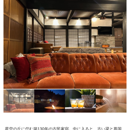
星空の丘に佇む築130年の古民家宿。中に入ると、古い梁と異国