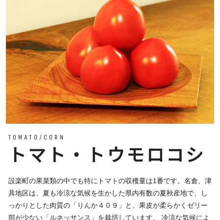
TOMATO/CORN
トマト・トウモロコシ
設楽町の果菜類の中でも特にトマトの収穫量は1番です。名倉、津
具地区は、夏も冷涼な気候を生かした県内有数の夏秋産地で、し
っかりとした肉質の「りんか４０９」と、果皮が柔らかくゼリー
部が少ない「ルネッサンス」を栽培しています。 冷涼な気候によ