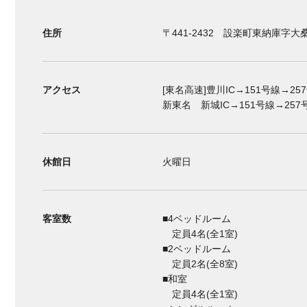
住所
〒441-2432 設楽町東納庫字大桑
アクセス
[東名高速]豊川IC→151号線→25
新東名 新城IC→151号線→257号線
休館日
火曜日
客室数
■4ベッドルーム
定員4名(全1室)
■2ベッドルーム
定員2名(全8室)
■和室
定員4名(全1室)