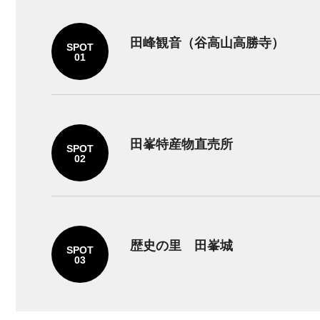
田峰観音（谷高山高勝寺）
SPOT
01
田峯特産物直売所
SPOT
02
歴史の里 田峯城
SPOT
03