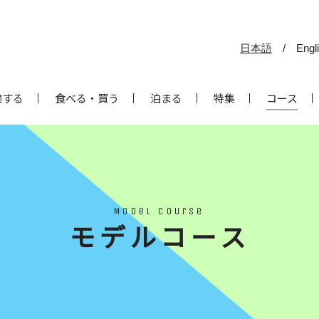
日本語
/
Engl
験する
食べる・買う
泊まる
特集
コース
Model course
モデルコース