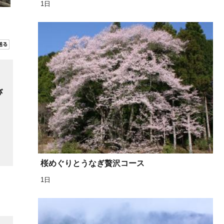
1日
び
桜めぐりとうなぎ贅沢コース
1日