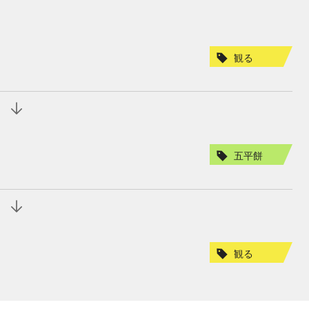
観る
五平餅
観る