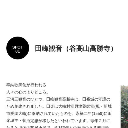
田峰観音（谷高山高勝寺）
SPOT
01
奉納歌舞伎が行われる
人々の心のよりどころ。
三河三観音のひとつ、田峰観音高勝寺は、田峯城の守護の
ため創建されました。田楽は大輪村堂貝津薬師堂(現・新城
市愛郷大輪)に奉納されていたものを、永禄二年(1559)に田
峯城主・菅沼定忠が移したといわれています。毎年２月に
なると境内の芝居小屋で、約360年もの歴史のある奉納歌