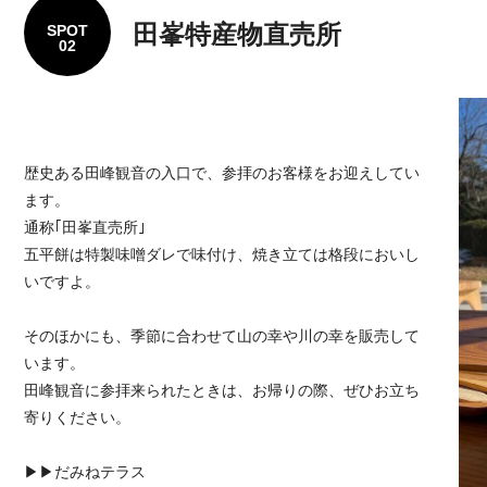
田峯特産物直売所
SPOT
02
歴史ある田峰観音の入口で、参拝のお客様をお迎えしてい
ます。
通称｢田峯直売所｣
五平餅は特製味噌ダレで味付け、焼き立ては格段においし
いですよ。
そのほかにも、季節に合わせて山の幸や川の幸を販売して
います。
田峰観音に参拝来られたときは、お帰りの際、ぜひお立ち
寄りください。
▶▶だみねテラス