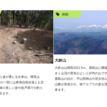
体験
大鈴山
大鈴山は標高1011.5ｍ。鹿島山に隣
きく山頂の景色がよいと評判の山です
ら道が通じる出来山。標高は
鹿島山のほか、平山明神山や岩古谷
コースの一部には東海自然歩道とも交
山脈が形成され、南アルプスの姿を
林の美しい姿や段戸湖での釣り
来ます。
きます。