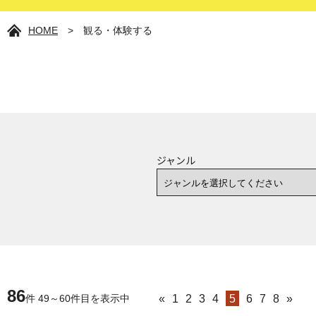
HOME
>
観る・体験する
ジャンル
86
«
1
2
3
4
5
6
7
8
»
件 49～60件目を表示中