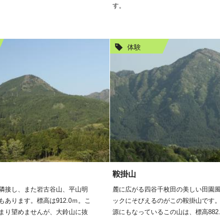
す。
体験
鞍掛山
隣接し、また岩古谷山、平山明
麓に広がる四谷千枚田の美しい田園
あります。標高は912.0ｍ。こ
ックにそびえるのがこの鞍掛山です
まり望めませんが、大鈴山に抜
源にもなっているこの山は、標高882