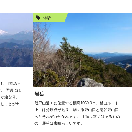
体験
接し、眺望が
。 周辺には
岩岳
山が連なり、
段戸山近くに位置する標高1050.0ｍ。登山ルート
望むことが出
上には分岐点があり、駒ヶ原登山口と湯谷登山口
へとそれぞれ分かれます。 山頂は狭くはあるもの
の、展望は素晴らしいです。