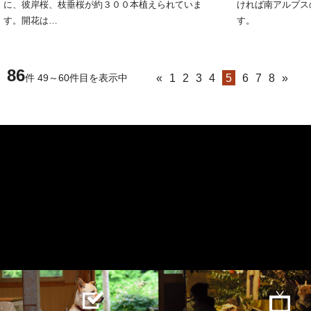
に、彼岸桜、枝垂桜が約３００本植えられていま
ければ南アルプス
す。開花は…
す。
86
«
1
2
3
4
5
6
7
8
»
件 49～60件目を表示中