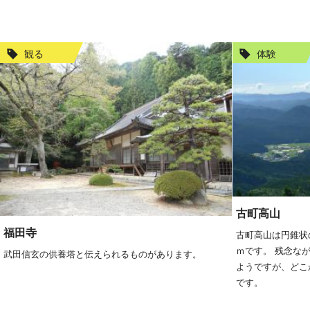
観る
体験
古町高山
福田寺
古町高山は円錐状の
ｍです。 残念な
武田信玄の供養塔と伝えられるものがあります。
ようですが、どこ
です。