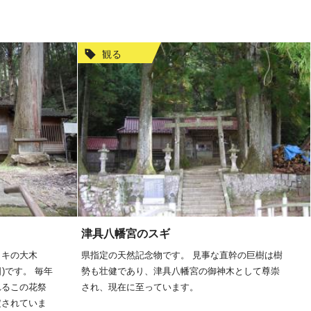
観る
津具八幡宮のスギ
ノキの大木
県指定の天然記念物です。 見事な直幹の巨樹は樹
日)です。 毎年
勢も壮健であり、津具八幡宮の御神木として尊崇
れるこの花祭
され、現在に至っています。
定されていま