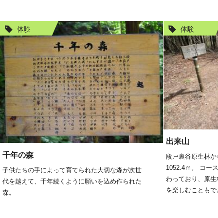
体験
体験
出来山
千年の森
段戸裏谷原生林か
1052.4ｍ。 
子供たちの手によって育てられた大切な森が次世
わっており、原生
代を越えて、千年続くように願いを込め作られた
を楽しむこともで
森。