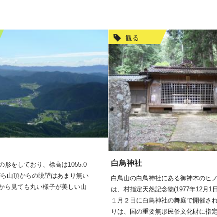
観る
白鳥神社
形をしており、標高は1055.0
がら山頂からの眺望はあまり無い
白鳥山の白鳥神社にある御神木のヒ
から見ても丸い様子が美しい山
は、村指定天然記念物(1977年12月1
１月２日に白鳥神社の舞庭で開催さ
りは、国の重要無形民俗文化財に指