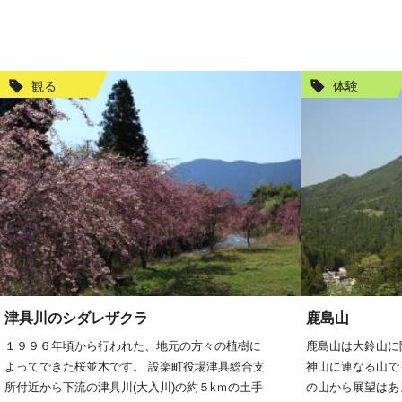
観る
体験
津具川のシダレザクラ
鹿島山
１９９６年頃から行われた、地元の方々の植樹に
鹿島山は大鈴山に
よってできた桜並木です。 設楽町役場津具総合支
神山に連なる山でも
所付近から下流の津具川(大入川)の約５kｍの土手
の山から展望はあ