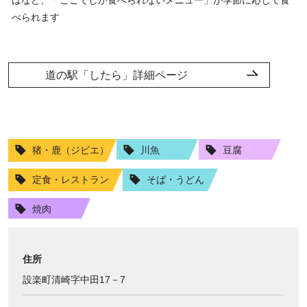
ばなど、「ここでしか食べられないメニュー」が季節に応じて食
べられます
道の駅「したら」詳細ページ
猪・鹿（ジビエ）
川魚
豆腐
定食・レストラン
そば・うどん
焼肉
住所
設楽町清崎字中田17－7