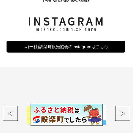
Post by kankoutownshita
INSTAGRAM
@kankoutown.shitara
→(一社)設楽町観光協会のInstagramはこちら