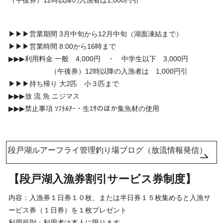
（午後券）12時以降の入漁者は1,000円引
▶▶▶営業期間 3月中旬から12月中旬（湖面凍結まで）
▶▶▶営業時間 8:00から16時まで
▶▶▶利用料金 一般 4,000円 ・ 中学生以下 3,000円
（午後券）12時以降の入漁者は 1,000円引
▶▶▶持ち帰り 大2匹 小３匹まで
▶▶▶放 流 魚 ニジマス
▶▶▶禁止事項 ｿﾌﾄﾙｱｰ・生ｴｻのほか集魚材の使用
段戸湖ルアーフライ管理釣り場ブログ（放流情報発信）
【段戸湖入漁券割引サービス券制度】
内容：入漁券１日券１０枚、または半日券１５枚集めると入漁サ
ービス券（１日券）を１枚プレゼント
利用規則：利用者は本人に限ります。